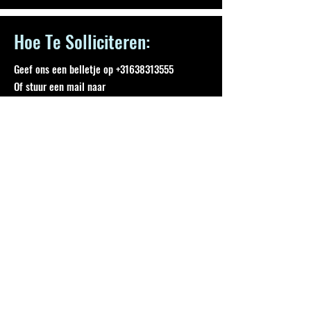
Hoe Te Solliciteren:
Geef ons een belletje op
+31638313555
Of stuur een mail naar
support@aomaesports.com
Tijd Periode:
Ten minste een 5 maanden periode, voor 28 uur
per week
A ONE MAN ARMY